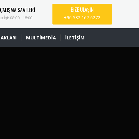
BİZE ULAŞIN
ÇALIŞMA SAATLERİ
+90 532 167 6272
.com
a İçi: 08:00 - 18:00
AKLARI
MULTİMEDİA
İLETİŞİM