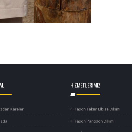
AL
HIZMETLERIMIZ
ızdan Kareler
Fason Takım Elbise Dikimi
ızda
Fason Pantolon Dikimi