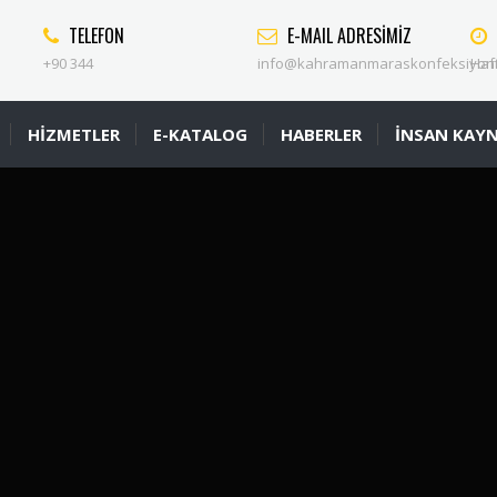
TELEFON
E-MAIL ADRESİMİZ
+90 344
info@kahramanmaraskonfeksiyon
Haft
HİZMETLER
E-KATALOG
HABERLER
İNSAN KAYN