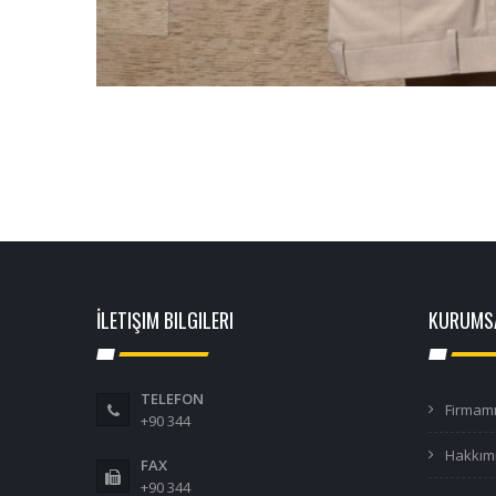
İLETIŞIM BILGILERI
KURUMS
TELEFON
Firmam
+90 344
Hakkım
FAX
+90 344